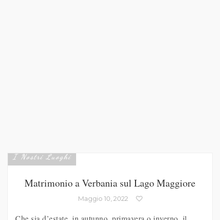
I Nostri Luoghi
Matrimonio a Verbania sul Lago Maggiore
Maggio 10, 2022
Che sia d’estate, in autunno, primavera o inverno, il