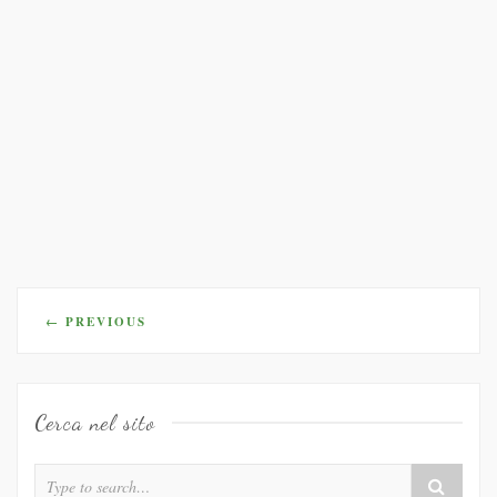
Posts
←
PREVIOUS
navigation
Cerca nel sito